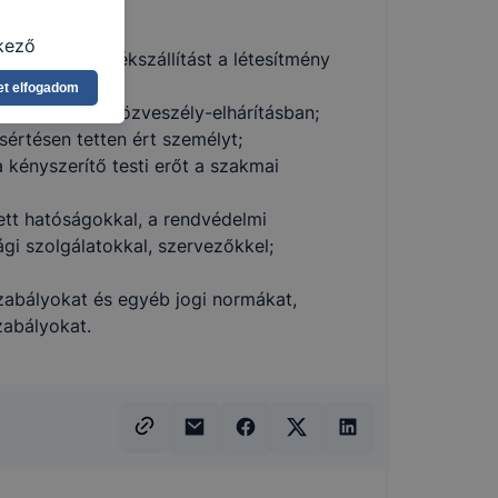
t gyűjt;
kező
ja a pénz-, értékszállítást a létesítmény
asználja Ön
et elfogadom
a, vagy
elyzetekben, közveszély-elhárításban;
g jobb
értésen tetten ért személyt;
tése.
kényszerítő testi erőt a szakmai
en modern
több
ett hatóságokkal, a rendvédelmi
 de ezek
ági szolgálatokkal, szervezőkkel;
k célja
 lehetővé
abályokat és egyéb jogi normákat,
zabályokat.
kcióinak
ödni