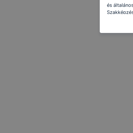
és általáno
Szakképzés
célokból ha
a honlapot 
használja l
felhasználó
Hogyan elle
böngésző en
böngésző a
általában m
honlapunk 
tétele, a c
előfordulha
teljes körű
böngészőjé