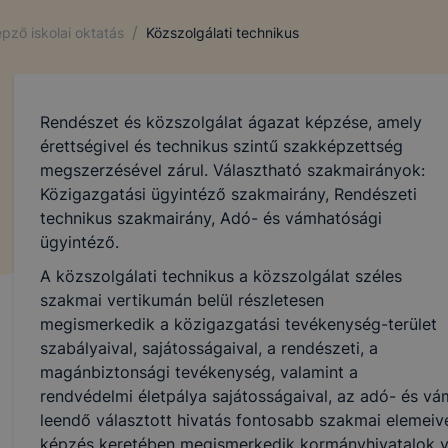
/
pző iskolai oktatás
Közszolgálati technikus
Rendészet és közszolgálat ágazat képzése, amely
érettségivel és technikus szintű szakképzettség
megszerzésével zárul. Választható szakmairányok:
Közigazgatási ügyintéző szakmairány, Rendészeti
technikus szakmairány, Adó- és vámhatósági
ügyintéző.
A közszolgálati technikus a közszolgálat széles
szakmai vertikumán belül részletesen
megismerkedik a közigazgatási tevékenység-terület
szabályaival, sajátosságaival, a rendészeti, a
magánbiztonsági tevékenység, valamint a
rendvédelmi életpálya sajátosságaival, az adó- és vá
leendő választott hivatás fontosabb szakmai elemeive
képzés keretében megismerkedik kormányhivatalok v