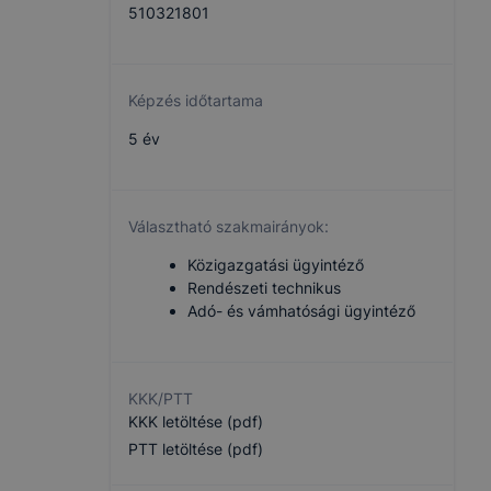
510321801
Képzés időtartama
5 év
Választható szakmairányok:
Közigazgatási ügyintéző
Rendészeti technikus
Adó- és vámhatósági ügyintéző
KKK/PTT
KKK letöltése (pdf)
PTT letöltése (pdf)