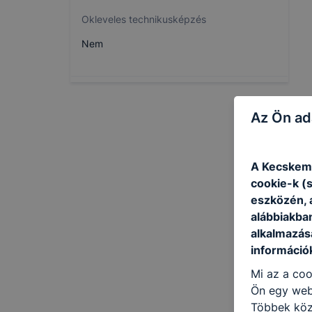
Okleveles technikusképzés
Nem
Az Ön ad
A Kecskemé
cookie-k (
eszközén, 
alábbiakba
alkalmazásá
információ
Mi az a coo
Ön egy web
Többek közö