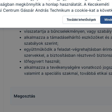
a megbízó írásbeli utasítása alapján információ
sságban megkönnyítik a honlap használatát. A Kecskeméti
ellenőrzi a közterületeket;
i Centrum Gáspár András Technikum a cookie-kat a követ
szállítmánykísérési feladatokat végez, biztosít
sználja: információ gyűjtése azzal kapcsolatban, hogyan h
területén;
További lehetőségek
Mind
-annak felmérésével, hogy a honlap melyik részeit látogatj
intézkedik rendkívüli eseményekkor, szükségh
eginkább, így megtudhatjuk, hogyan biztosítsunk Önnek mé
visszatartja a bűncselekményen, vagy szabálys
i élményt, ha ismét meglátogatja oldalunkat, honlap fejlesz
alkalmazza a támadáselhárító eszközöket és a 
nőrizheti és hogyan tudja kikapcsolni a cookie-kat? Mind
szabályok szerint;
gedélyezi a cookie-k beállításának a változtatását. A leg
együttműködik a feladat-végrehajtásban érint
lapértelmezettként automatikusan elfogadja a cookie-kat,
szervekkel, a biztosításban résztvevő biztons
egváltoztathatók. Felhívjuk figyelmét, hogy mivel a cookie-
lőfegyvert használ;
használhatóságának és folyamatainak megkönnyítése vagy
alkalmazza a tevékenységére vonatkozó jogsz
ookie-k alkalmazásának megakadályozása vagy törlése által
valamint a speciális szakmai, továbbá etikai s
t, hogy felhasználóink nem lesznek képesek honlapunk fun
 használatára, vagy a honlap a tervezettől eltérően fog műk
ben.
Megosztás