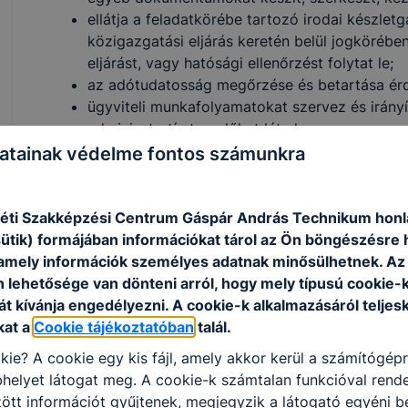
ellátja a feladatkörébe tartozó irodai készlet
közigazgatási eljárás keretén belül jogkörébe
eljárást, vagy hatósági ellenőrzést folytat le;
­az adótudatosság megőrzése és betartása érd
­ügyviteli munkafolyamatokat szervez és irányít
adminisztratív teendőket lát el;
­irodatechnikai, információs és kommunikációs
atainak védelme fontos számunkra
­ügyintézői és ügyfélszolgálati feladatokat lát e
­feladatkörébe tartozó eljárást folytat le;
tájékoztatást ad, adatszolgáltatást végez szó
ti Szakképzési Centrum Gáspár András Technikum honl
feladatkörébe tartozó közigazgatási ügyekbe
sütik) formájában információkat tárol az Ön böngészésre 
feladatokat végez;
amely információk személyes adatnak minősülhetnek. Az
ellátja a munkakörébe tartozó ügycsoporttal 
n lehetősége van dönteni arról, hogy mely típusú cookie-
önállóan végzi a hatáskörébe tartozó közigazg
t kívánja engedélyezni. A cookie-k alkalmazásáról teljes
kezeli a felmerülő ügyfél konﬂiktusokat;
kat a
Cookie tájékoztatóban
talál.
őrzési tevékenységet végez különböző védelm
kie? A cookie egy kis fájl, amely akkor kerül a számítógép
ellátja a belső és a közterületi járőrszolgálatot
helyet látogat meg. A cookie-k számtalan funkcióval rend
biztonsági szolgálat tagjaként;
tt információt gyűjtenek, megjegyzik a látogató egyéni beá