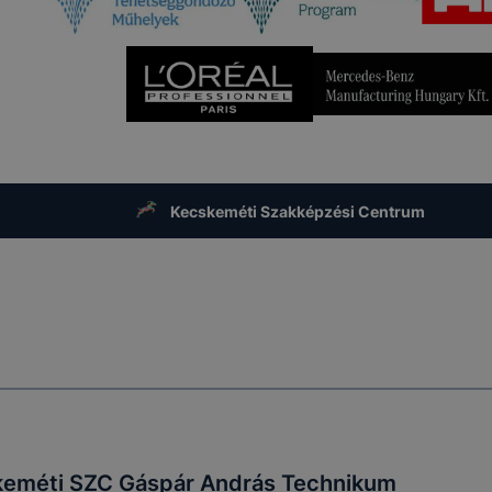
Kecskeméti Szakképzési Centrum
eméti SZC Gáspár András Technikum