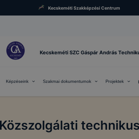
Kecskeméti Szakképzési Centrum
Kecskeméti SZC Gáspár András Techni
Képzéseink
Szakmai dokumentumok
Projektek
Közszolgálati techniku