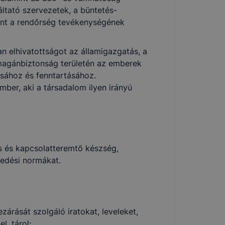
ltató szervezetek, a büntetés-
int a rendőrség tevékenységének
n elhivatottságot az államigazgatás, a
 magánbiztonság területén az emberek
sához és fenntartásához.
ber, aki a társadalom ilyen irányú
 és kapcsolatteremtő készség,
kedési normákat.
ezárását szolgáló iratokat, leveleket,
, tárol;