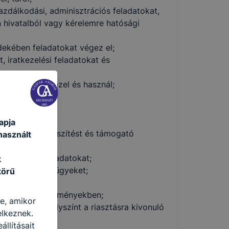
gazdálkodási, adminisztrációs feladatokat,
n hivatalból vagy kérelemre hatósági
ekében feladatokat végez el;
, iratkezelési feladatokat és
 eszközöket kezel és használ;
l;
ban és írásban;
apja
n döntés-előkészítést és támogató
használt
összefüggő feladatokat;
k
atási eljárási ügyeket;
körű
i szintű létesítményekben;
re, amikor
, ellenőrzi a helyszínt a riasztásra kivonuló
elkeznek.
llításait