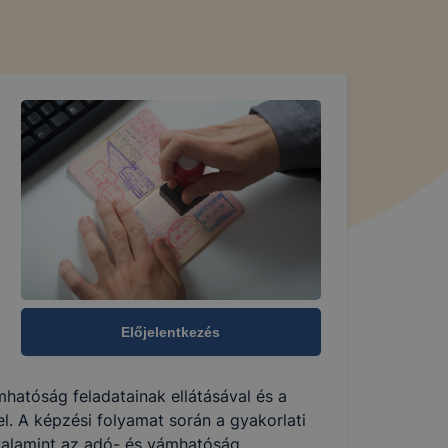
Előjelentkezés
mhatóság feladatainak ellátásával és a
l. A képzési folyamat során a gyakorlati
alamint az adó- és vámhatóság