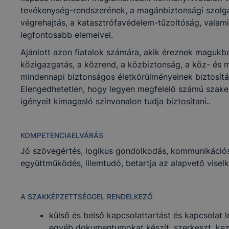
tevékenység-rendszerének, a magánbiztonsági szolgá
végrehajtás, a katasztrófavédelem-tűzoltóság, valam
legfontosabb elemeivel.
Ajánlott azon fiatalok számára, akik éreznek magukba
közigazgatás, a közrend, a közbiztonság, a köz- és
mindennapi biztonságos életkörülményeinek biztosítá
Elengedhetetlen, hogy legyen megfelelő számú szakem
igényeit kimagasló színvonalon tudja biztosítani..
KOMPETENCIAELVÁRÁS
Jó szövegértés, logikus gondolkodás, kommunikációs
együttműködés, illemtudó, betartja az alapvető visel
A SZAKKÉPZETTSÉGGEL RENDELKEZŐ
­külső és belső kapcsolattartást és kapcsolat l
egyéb dokumentumokat készít, szerkeszt, kezel