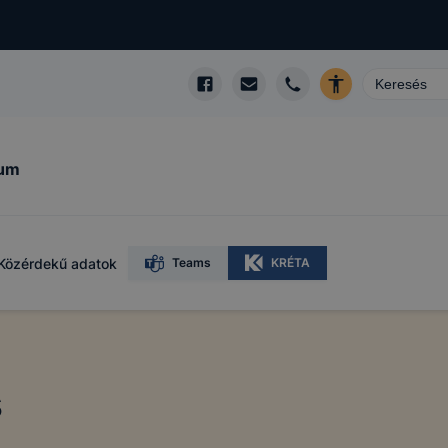
kum
Közérdekű adatok
Teams
KRÉTA
s