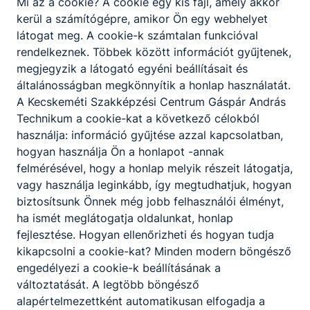
Mi az a cookie? A cookie egy kis fájl, amely akkor
felülettechnikailag előkészített
kerül a számítógépre, amikor Ön egy webhelyet
alkatrészeken, karosszériákon
látogat meg. A cookie-k számtalan funkcióval
javítófényezői munkafolyamatokat
rendelkeznek. Többek között információt gyűjtenek,
megtervez, előkészít és elvégez;
megjegyzik a látogató egyéni beállításait és
zsírtalanító-, csiszoló- és fényező
általánosságban megkönnyítik a honlap használatát.
gépeket, eszközöket,
A Kecskeméti Szakképzési Centrum Gáspár András
berendezéseket, szerszámokat,
Technikum a cookie-kat a következő célokból
mérőeszközöket kezel és karban tart;
használja: információ gyűjtése azzal kapcsolatban,
felületbevonást végez kézi és gépi
hogyan használja Ön a honlapot -annak
fényező eszközökkel;
felmérésével, hogy a honlap melyik részeit látogatja,
ismeri és alkalmazza a spotfényezés,
vagy használja leginkább, így megtudhatjuk, hogyan
a fóliázás eljárásait, kész fényezésen
biztosítsunk Önnek még jobb felhasználói élményt,
polírozási műveleteket végez;
ha ismét meglátogatja oldalunkat, honlap
minőségellenőrzési feladatokat lát el;
fejlesztése. Hogyan ellenőrizheti és hogyan tudja
bevonatolt, fényezett felületeken
kikapcsolni a cookie-kat? Minden modern böngésző
felületi minőséget ellenőriz, hibát
engedélyezi a cookie-k beállításának a
keres, dönt a javíthatóságról, illetve
változtatását. A legtöbb böngésző
javít minőségi és gazdaságossági
alapértelmezettként automatikusan elfogadja a