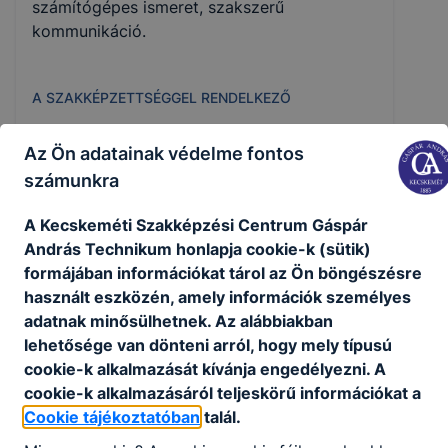
számítógépes ismeret, szakszerű
kommunikáció.
A SZAKKÉPZETTSÉGGEL RENDELKEZŐ
gépjárművek karosszériáit fényezésre
Az Ön adatainak védelme fontos
előkészíti, és a felületvédelmi vagy
számunkra
fényezési rétegrendet felépíti;
ismeri a kézi, gépi csiszoló
A Kecskeméti Szakképzési Centrum Gáspár
anyagokat, szerszámokat, valamint
András Technikum honlapja cookie-k (sütik)
ismeri a varrattömítő,
formájában információkat tárol az Ön böngészésre
szigetelőanyagok, korrózió-, illetve
használt eszközén, amely információk személyes
üregvédő anyagok, festékek, lakkok
adatnak minősülhetnek. Az alábbiakban
ﬁzikai és kémiai tulajdonságait;
lehetősége van dönteni arról, hogy mely típusú
képes fémes és nemfémes anyagú
cookie-k alkalmazását kívánja engedélyezni. A
alkatrészek felületét a fényezési
cookie-k alkalmazásáról teljeskörű információkat a
eljárásoknak megfelelően előkészíteni
Cookie tájékoztatóban
talál.
és utókezelni;
javított és fényezésre