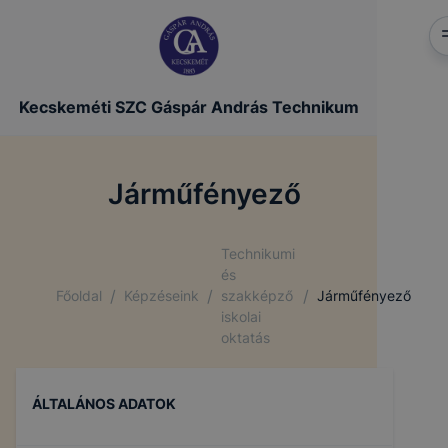
Kecskeméti SZC Gáspár András Technikum
Járműfényező
Technikumi
és
/
/
/
Főoldal
Képzéseink
szakképző
Járműfényező
iskolai
oktatás
ÁLTALÁNOS ADATOK