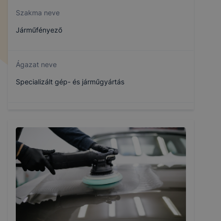
Szakma neve
Járműfényező
Ágazat neve
Specializált gép- és járműgyártás
Szakmajegyzék száma
407161908
Képzés időtartama
3 év
Választható szakmairányok: