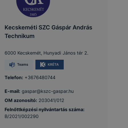
Kecskeméti SZC Gáspár András
Technikum
6000 Kecskemét, Hunyadi János tér 2.
Teams
KRÉTA
Telefon:
+3676480744
E-mail:
gaspar@kszc-gaspar.hu
OM azonosító:
203041/012
Felnőttképzési nyilvántartás száma:
B/2021/002290