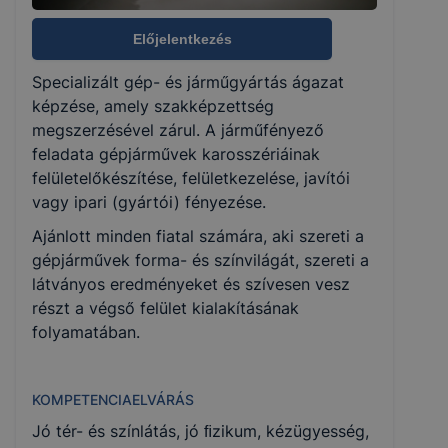
Nem válaszható
Előjelentkezés
Specializált gép- és járműgyártás ágazat
KKK/PTT
képzése, amely szakképzettség
KKK letöltése (pdf)
megszerzésével zárul. A járműfényező
PTT letöltése (pdf)
feladata gépjárművek karosszériáinak
felületelőkészítése, felületkezelése, javítói
vagy ipari (gyártói) fényezése.
Okleveles technikusképzés
Ajánlott minden fiatal számára, aki szereti a
Nem
gépjárművek forma- és színvilágát, szereti a
látványos eredményeket és szívesen vesz
részt a végső felület kialakításának
folyamatában.
KOMPETENCIAELVÁRÁS
Jó tér- és színlátás, jó ﬁzikum, kézügyesség,