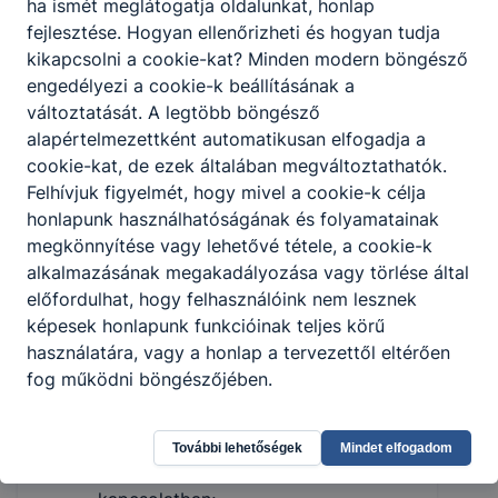
ha ismét meglátogatja oldalunkat, honlap
egyeztet, részt vesz a kivitelezési
fejlesztése. Hogyan ellenőrizheti és hogyan tudja
munkák folyamatainak
kikapcsolni a cookie-kat? Minden modern böngésző
összehangolásában, szervezésében,
engedélyezi a cookie-k beállításának a
lebonyolításában, irányításában és
változtatását. A legtöbb böngésző
ellenőrzésében;
alapértelmezettként automatikusan elfogadja a
a terveket digitális formában is kezeli,
cookie-kat, de ezek általában megváltoztathatók.
valamint mérnöki utasításoknak
Felhívjuk figyelmét, hogy mivel a cookie-k célja
megfelelően elvégzi a tervek
honlapunk használhatóságának és folyamatainak
mérethelyes megszerkesztését és
megkönnyítése vagy lehetővé tétele, a cookie-k
megrajzolását;
alkalmazásának megakadályozása vagy törlése által
a tervekhez kapcsolódóan
előfordulhat, hogy felhasználóink nem lesznek
számításokat és költségvetést készít;
képesek honlapunk funkcióinak teljes körű
kivitelezés során folyamatosan
használatára, vagy a honlap a tervezettől eltérően
egyeztet a tervezővel, vállalkozókkal,
fog működni böngészőjében.
alvállalkozókkal, hatóságokkal;
technikai segítséget nyújt épületek és
egyéb építmények építésével, illetve
További lehetőségek
Mindet elfogadom
vizsgálati jelentések elkészítésével