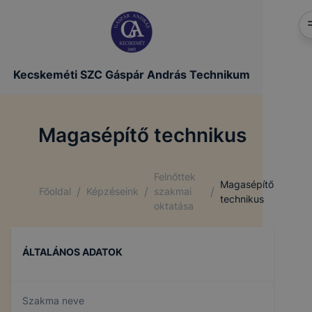
Kecskeméti SZC Gáspár András Technikum
Magasépítő technikus
Felnőttek
Magasépítő
/
/
/
Főoldal
Képzéseink
szakmai
technikus
oktatása
ÁLTALÁNOS ADATOK
Szakma neve