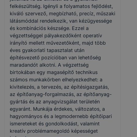
felkészültség. Igényli a folyamatos fejlődést,
kiváló szervező, megbízható, precíz, műszaki
látásmóddal rendelkezik, van kézügyessége
és kombinációs készsége. Ezzel a
végzettséggel pályakezdőként operatív
irányító mellett művezetőként, majd több
éves gyakorlati tapasztalat után
építésvezető pozícióban van lehetőség
maradandót alkotni. A végzettség
birtokában egy magasépítő technikus
számos munkakörben elhelyezkedhet: a
kivitelezés, a tervezés, az építésigazgatás,
az építőanyag-forgalmazás, az építőanyag-
gyártás és az anyagvizsgálat területén
egyaránt. Munkája érdekes, változatos, a
hagyományos és a legmodernebb építőipari
ismereteket és gondolkodást, valamint
kreatív problémamegoldó képességet