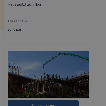
Magasépítő technikus
Ágazat neve
Építőipar
Szakmajegyzék száma
507320609
Képzés időtartama
1 év
Választható szakmairányok:
Nem válaszható
Előjelentkezés