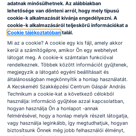
értelmezi és alkalmazza a
adatnak minősülhetnek. Az alábbiakban
kivitelezéssel kapcsolatos műszaki
lehetősége van dönteni arról, hogy mely típusú
információkat, tervrajzokat, műszaki
cookie-k alkalmazását kívánja engedélyezni. A
leírásokat, technológiai utasításokat;
cookie-k alkalmazásáról teljeskörű információkat a
szakmai tudásával támogatja a
Cookie tájékoztatóban
talál.
kivitelezés teljes folyamatát, a
Mi az a cookie? A cookie egy kis fájl, amely akkor
minőség és a hatékonyság növelése
kerül a számítógépre, amikor Ön egy webhelyet
érdekében;
látogat meg. A cookie-k számtalan funkcióval
biztosítja a műszaki leírásnak, a
rendelkeznek. Többek között információt gyűjtenek,
vonatkozó jogszabályoknak és
megjegyzik a látogató egyéni beállításait és
előírásoknak való megfelelést,
általánosságban megkönnyítik a honlap használatát.
valamint az anyagokra és a munka
A Kecskeméti Szakképzési Centrum Gáspár András
minőségére előírt szabványok
Technikum a cookie-kat a következő célokból
betartását;
használja: információ gyűjtése azzal kapcsolatban,
a kivitelezés során előkészíti a
hogyan használja Ön a honlapot -annak
kivitelezés folyamatait, megszervezi
felmérésével, hogy a honlap melyik részeit látogatja,
és biztosítja a munkavégzéshez
vagy használja leginkább, így megtudhatjuk, hogyan
szükséges erőforrásokat;
biztosítsunk Önnek még jobb felhasználói élményt,
kiviteli és organizációs terveket