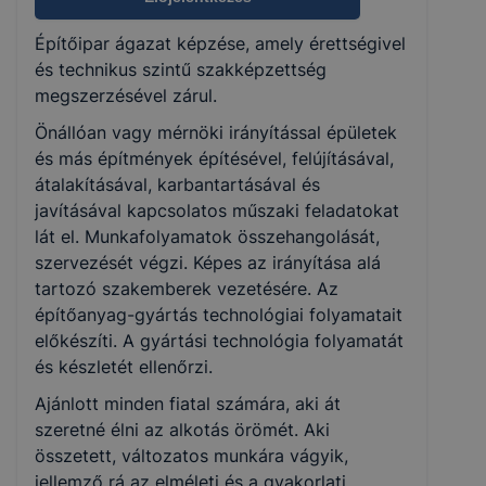
Építőipar ágazat képzése, amely érettségivel
KKK/PTT
és technikus szintű szakképzettség
KKK letöltése (pdf)
megszerzésével zárul.
PTT letöltése (pdf)
Önállóan vagy mérnöki irányítással épületek
és más építmények építésével, felújításával,
Okleveles technikusképzés
átalakításával, karbantartásával és
javításával kapcsolatos műszaki feladatokat
Nem
lát el. Munkafolyamatok összehangolását,
szervezését végzi. Képes az irányítása alá
tartozó szakemberek vezetésére. Az
építőanyag-gyártás technológiai folyamatait
előkészíti. A gyártási technológia folyamatát
és készletét ellenőrzi.
Ajánlott minden fiatal számára, aki át
szeretné élni az alkotás örömét. Aki
összetett, változatos munkára vágyik,
jellemző rá az elméleti és a gyakorlati