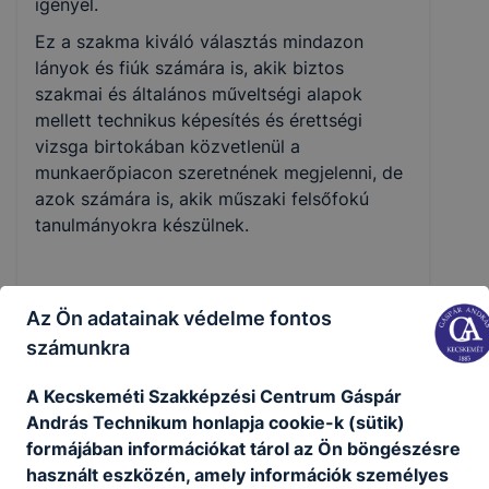
igényel.
Ez a szakma kiváló választás mindazon
lányok és fiúk számára is, akik biztos
szakmai és általános műveltségi alapok
mellett technikus képesítés és érettségi
vizsga birtokában közvetlenül a
munkaerőpiacon szeretnének megjelenni, de
azok számára is, akik műszaki felsőfokú
tanulmányokra készülnek.
KOMPETENCIAELVÁRÁS
Az Ön adatainak védelme fontos
Önállóság, térlátás, jó kommunikációs
számunkra
készség, precizitás, szervezési és irányítási
készség, csapatmunka.
A Kecskeméti Szakképzési Centrum Gáspár
András Technikum honlapja cookie-k (sütik)
formájában információkat tárol az Ön böngészésre
A SZAKKÉPZETTSÉGGEL RENDELKEZŐ
használt eszközén, amely információk személyes