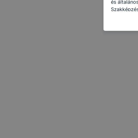
és általáno
Szakképzés
célokból ha
a honlapot 
használja l
felhasználó
Hogyan elle
böngésző en
böngésző a
általában m
honlapunk 
tétele, a c
előfordulha
teljes körű
böngészőjé