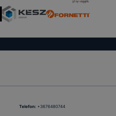
Telefon:
+3676480744