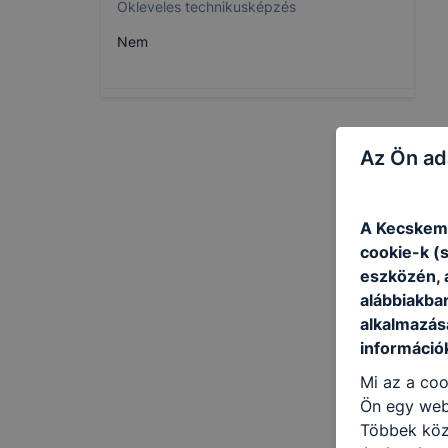
Okleveles technikusképzés
Nem
Az Ön ad
A Kecskemé
cookie-k (
eszközén, 
alábbiakba
alkalmazásá
információ
Mi az a coo
Ön egy web
Többek közö