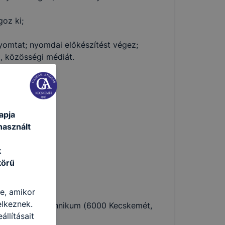
goz ki;
nyomtat; nyomdai előkészítést végez;
t, közösségi médiát.
apja
használt
k
körű
re, amikor
y
elkeznek.
ár András Technikum (6000 Kecskemét,
llításait