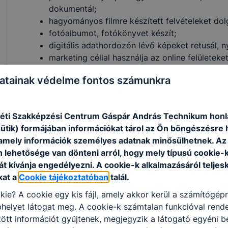
dokumentál;
hagyományos filmre készített felvételeket dol
fotóalbumot, fotókönyvet készít;
digitális adathordozón lévő képeket retusál, 
marketing céllal használja az online felületeke
atainak védelme fontos számunkra
ISKOLASPECIFIKUS INFORMÁCIÓK A KÉPZÉSHEZ
A képzés alapadatai
ti Szakképzési Centrum Gáspár András Technikum honl
sütik) formájában információkat tárol az Ön böngészésre 
Képzés pontos megnevezése:
Fotográfus
amely információk személyes adatnak minősülhetnek. Az
Szakmajegyzék száma:
n lehetősége van dönteni arról, hogy mely típusú cookie-
Képzés időtartama:
2 év (4 félév)
t kívánja engedélyezni. A cookie-k alkalmazásáról teljes
Képzés óraszáma:
kat a
Cookie tájékoztatóban
talál.
Képzés munkarendje:
nappali tagozat
kie? A cookie egy kis fájl, amely akkor kerül a számítógép
Képzés végét igazoló dokumentum:
bizonyítván
helyet látogat meg. A cookie-k számtalan funkcióval rend
Elméleti oktatás helyszíne:
Kecskeméti SZC Gásp
tt információt gyűjtenek, megjegyzik a látogató egyéni beá
Hunyadi János tér 2.)