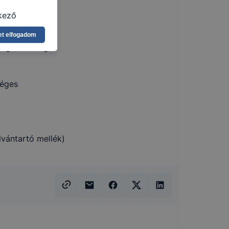
kező
asználja Ön
et elfogadom
a, vagy
ég (érettségi)
g jobb
tése.
en modern
éges
több
 de ezek
k célja
 lehetővé
vántartó mellék)
kcióinak
ödni