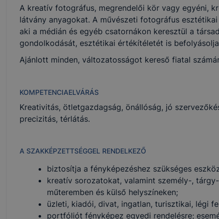
A kreatív fotográfus, megrendelői kör vagy egyéni, kr
látvány anyagokat. A művészeti fotográfus esztétikai
aki a médián és egyéb csatornákon keresztül a társad
gondolkodását, esztétikai értékítéletét is befolyásolja, 
Ajánlott minden, változatosságot kereső fiatal számára
KOMPETENCIAELVÁRÁS
Kreativitás, ötletgazdagság, önállóság, jó szervezők
precizitás, térlátás.
A SZAKKÉPZETTSÉGGEL RENDELKEZŐ
biztosítja a fényképezéshez szükséges eszköz
kreatív sorozatokat, valamint személy-, tárgy-
műteremben és külső helyszíneken;
üzleti, kiadói, divat, ingatlan, turisztikai, légi f
portfóliót fényképez egyedi rendelésre; esem