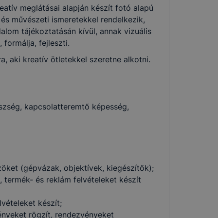
eatív meglátásai alapján készít fotó alapú
 és művészeti ismeretekkel rendelkezik,
alom tájékoztatásán kívül, annak vizuális
formálja, fejleszti.
, aki kreatív ötletekkel szeretne alkotni.
észség, kapcsolatteremtő képesség,
öket (gépvázak, objektívek, kiegészítők);
, termék- és reklám felvételeket készít
elvételeket készít;
ényeket rögzít, rendezvényeket