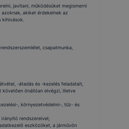
erelni, javítani, működésüket megismerni
á azoknak, akiket érdekelnek az
s kihívások.
, rendszerszemlélet, csapatmunka,
vétel, -átadás és -kezelés feladatait,
 követően önállóan elvégzi, illetve
zelési-, környezetvédelmi-, tűz- és
irányító rendszereivel;
 adatkezelő eszközöket, a járművön