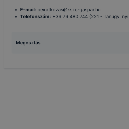
ben.
E-mail:
beiratkozas@kszc-gaspar.hu
Telefonszám:
+36 76 480 744 (221 - Tanügyi nyil
Megosztás