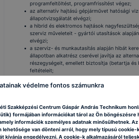
programfeltöltést, programfrissítést végez;
az alternatív hajtású gépjárművet hatósági viz
állapotvizsgálatát elvégzi;
a hibrid és elektromos hajtások nagyfeszültsé
szerviz műveleteit - gyártói utasítások alapjá
elvégzi;
a szerviz- és munkautasítás alapján hibát kere
állapotban alkatrész cserével javítja az altern
részegységeit, emellett biztosítja (betartja 
feltételeit;
a szerviz- és munkautasítás alapján elvégzi 
atainak védelme fontos számunkra
illetve azok energiatároló és töltő rendszereine
cserével javítja vagy javításukról intézkedik, il
elvégzi a gyártással, javítással, szervizelésse
ti Szakképzési Centrum Gáspár András Technikum honl
alkalmazza és betartja a vonatkozó törvényi 
sütik) formájában információkat tárol az Ön böngészésre 
amely információk személyes adatnak minősülhetnek. Az
n lehetősége van dönteni arról, hogy mely típusú cookie-
ISKOLASPECIFIKUS INFORMÁCIÓK A KÉPZÉSHEZ
t kívánja engedélyezni. A cookie-k alkalmazásáról teljes