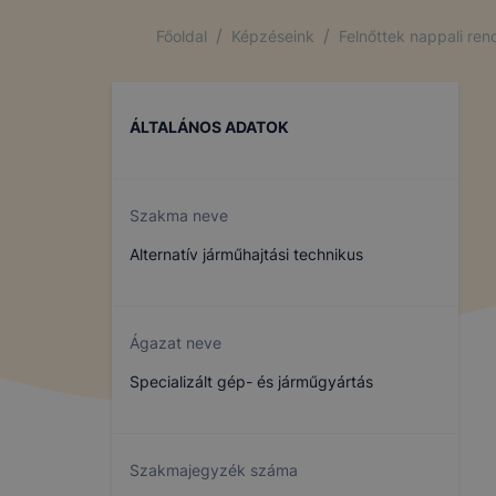
/
/
Főoldal
Képzéseink
Felnőttek nappali re
ÁLTALÁNOS ADATOK
Szakma neve
Alternatív járműhajtási technikus
Ágazat neve
Specializált gép- és járműgyártás
Szakmajegyzék száma