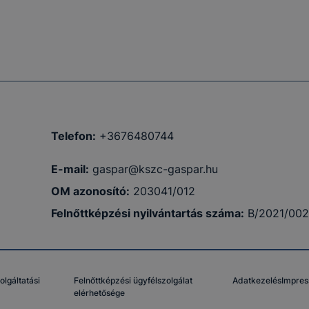
Telefon:
+3676480744
E-mail:
gaspar@kszc-gaspar.hu
OM azonosító:
203041/012
Felnőttképzési nyilvántartás száma:
B/2021/00
olgáltatási
Felnőttképzési ügyfélszolgálat
Adatkezelés
Impre
elérhetősége