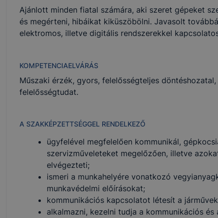
Ajánlott minden fiatal számára, aki szeret gépeket sz
és megérteni, hibáikat kiküszöbölni. Javasolt tovább
elektromos, illetve digitális rendszerekkel kapcsolato
KOMPETENCIAELVÁRÁS
Műszaki érzék, gyors, felelősségteljes döntéshozatal
felelősségtudat.
A SZAKKÉPZETTSÉGGEL RENDELKEZŐ
ügyfelével megfelelően kommunikál, gépkocsiát
szervizműveleteket megelőzően, illetve azokat
elvégezteti;
ismeri a munkahelyére vonatkozó vegyianyagke
munkavédelmi előírásokat;
kommunikációs kapcsolatot létesít a járművek 
alkalmazni, kezelni tudja a kommunikációs és