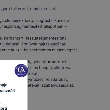
sgára felkészíti, rendszereinek
gű elemeinek biztonságtechnikai célú
n, feszültségmentesített állapotban –
s, karbantart, feszültségmentesített
atív hajtású járművek hajtásláncának
és betartatja) a balesetmentes munkavégzés
az elektromotorok, generátormotorok,
k vizsgálatát, ki- és beépíti, alkatrész
letve beállítja azokat;
l kapcsolatos ügyintézési feladatokat,
apja
és egyéb rendeleteket, szabályozásokat.
használt
k
körű