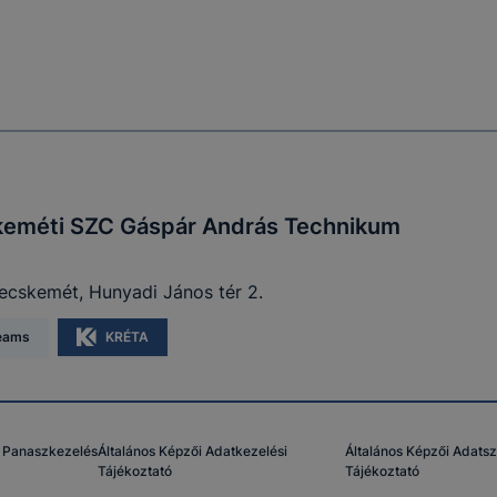
eméti SZC Gáspár András Technikum
ecskemét, Hunyadi János tér 2.
eams
KRÉTA
Panaszkezelés
Általános Képzői Adatkezelési
Általános Képzői Adatsz
Tájékoztató
Tájékoztató