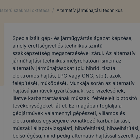
/
ndszerű szakmai oktatása
Alternatív járműhajtási technikus
Specializált gép- és járműgyártás ágazat képzése,
amely érettségivel és technikus szintű
szakképzettség megszerzésével zárul. Az alternatív
járműhajtási technikus mélyrehatóan ismeri az
alternatív járműhajtásokat (pl.: hibrid, tiszta
elektromos hajtás, LPG vagy CNG, stb.), azok
felépítését, működését. Munkája során az alternatív
hajtású járművek gyártásának, szervizelésének,
illetve karbantartásának műszaki feltételeit biztosító
tevékenységeket lát el. Ez magában foglalja a
gépjárművek valamennyi gépészeti, villamos és
elektronikus egységeire vonatkozó karbantartási,
műszaki állapotvizsgálati, hibafeltárási, hibaelhárítási
belső égésű, mind pedig alternatív hajtással szerelt