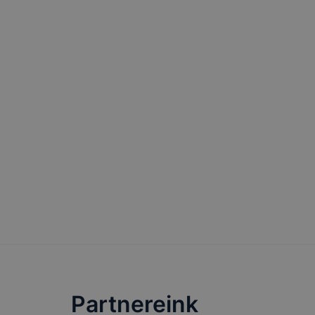
böngészőjé
Partnereink