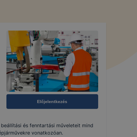
Előjelentkezés
, beállítási és fenntartási műveleteit mind
 gépjárművekre vonatkozóan.