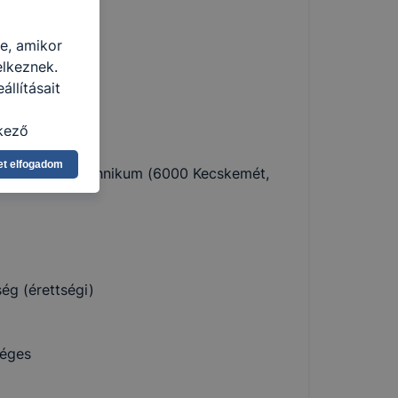
jtási technikus
re, amikor
elkeznek.
llításait
kező
y
asználja Ön
et elfogadom
ár András Technikum (6000 Kecskemét,
a, vagy
g jobb
tése.
en modern
több
 de ezek
ég (érettségi)
k célja
 lehetővé
éges
kcióinak
ödni