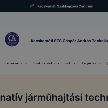
Kecskeméti Szakképzési Centrum
Kecskeméti SZC Gáspár András Techni
Képzéseink
Szakmai dokumentumok
Projektek
rnatív járműhajtási tech