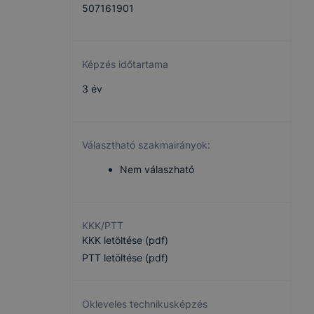
507161901
Képzés időtartama
3 év
Választható szakmairányok:
Nem válaszható
KKK/PTT
KKK letöltése (pdf)
PTT letöltése (pdf)
Okleveles technikusképzés