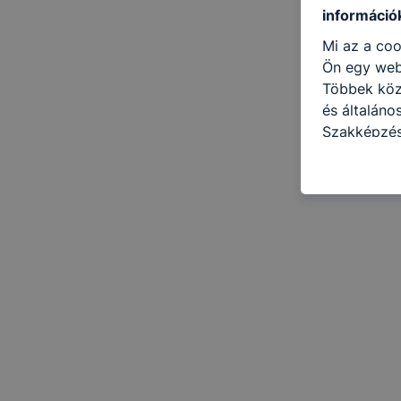
információ
Mi az a coo
Ön egy web
Többek közö
és általáno
Szakképzés
célokból ha
a honlapot 
használja l
felhasználó
Hogyan elle
böngésző en
böngésző a
általában m
honlapunk 
tétele, a c
előfordulha
teljes körű