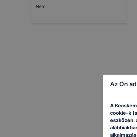
Nem
Az Ön ad
A Kecskemé
cookie-k (
eszközén, 
alábbiakba
alkalmazásá