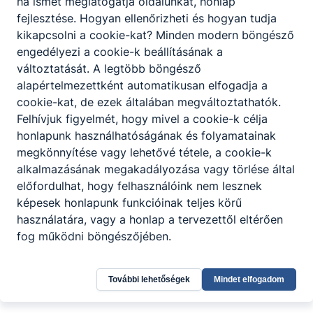
ha ismét meglátogatja oldalunkat, honlap
6000 Kecskemét, Hunyadi János tér 2.
fejlesztése. Hogyan ellenőrizheti és hogyan tudja
kikapcsolni a cookie-kat? Minden modern böngésző
Teams
KRÉTA
engedélyezi a cookie-k beállításának a
változtatását. A legtöbb böngésző
Telefon:
+3676480744
alapértelmezettként automatikusan elfogadja a
cookie-kat, de ezek általában megváltoztathatók.
E-mail:
gaspar@kszc-gaspar.hu
Felhívjuk figyelmét, hogy mivel a cookie-k célja
OM azonosító:
203041/012
honlapunk használhatóságának és folyamatainak
Felnőttképzési nyilvántartás száma:
megkönnyítése vagy lehetővé tétele, a cookie-k
B/2021/002290
alkalmazásának megakadályozása vagy törlése által
előfordulhat, hogy felhasználóink nem lesznek
képesek honlapunk funkcióinak teljes körű
használatára, vagy a honlap a tervezettől eltérően
Panaszkezelés
Általános
Általános Képzői
Felnőttképzési
Adatkezelés
Impr
fog működni böngészőjében.
Képzői
Adatszolgáltatási
ügyfélszolgálat
Adatkezelési
Tájékoztató
elérhetősége
Tájékoztató
További lehetőségek
Mindet elfogadom