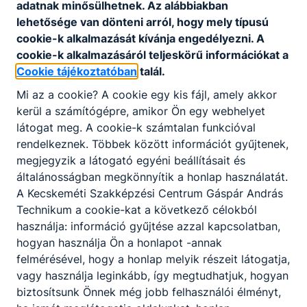
adatnak minősülhetnek. Az alábbiakban
lehetősége van dönteni arról, hogy mely típusú
cookie-k alkalmazását kívánja engedélyezni. A
cookie-k alkalmazásáról teljeskörű információkat a
Cookie tájékoztatóban
talál.
Mi az a cookie? A cookie egy kis fájl, amely akkor
kerül a számítógépre, amikor Ön egy webhelyet
látogat meg. A cookie-k számtalan funkcióval
rendelkeznek. Többek között információt gyűjtenek,
megjegyzik a látogató egyéni beállításait és
általánosságban megkönnyítik a honlap használatát.
A Kecskeméti Szakképzési Centrum Gáspár András
Technikum a cookie-kat a következő célokból
használja: információ gyűjtése azzal kapcsolatban,
hogyan használja Ön a honlapot -annak
Kecskeméti SZC Gáspár András
felmérésével, hogy a honlap melyik részeit látogatja,
vagy használja leginkább, így megtudhatjuk, hogyan
Technikum
biztosítsunk Önnek még jobb felhasználói élményt,